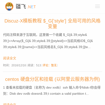
疆飞
.N
E
T
Discuz-X模板教程 $_G['style'] 全局可用的风格
变量
代码注释来源于互联网，这里做一个收藏 $_G[& 39;style&
39;]=>Array($_G[& 39;style& 39;][styleid]=>当前风格ID$_G[&
39;style& 39;][name]=>当前风格名$_G[& 39;style& 39;][te...
阅读全文
时间：
2016/12/16
阅读：
513
评论：暂无
centos 硬盘分区和挂载 (以阿里云服务器为例)
1 查看未挂载的硬盘（名称为 dev xvdb）ssh 输入命令fdisk-l你会得
到：Disk dev xvdb doesn& 39;t contain a valid partition t...
阅读全文