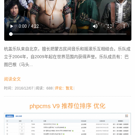
杭盖乐队来自北京，擅长把蒙古民间音乐和摇滚乐互相结合。乐队成
立于2004年，自2009年起在世界范围内获得声誉。乐队成员有：巴
图巴根（马头...
阅读全文
时间：
2016/12/07
阅读：
688
评论：暂无
phpcms V9 推荐位排序 优化