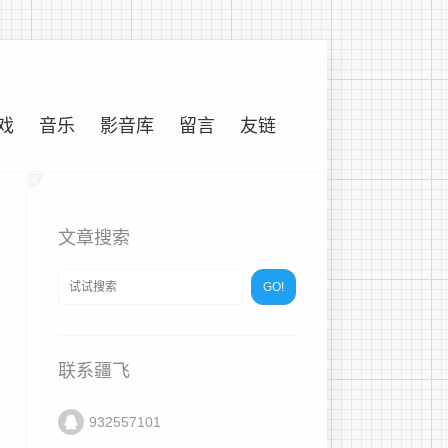
戏
音乐
影音库
留言
友链
文章搜索
联系疆飞
932557101