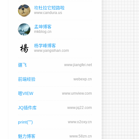
坎杜拉它短路啦
www.candura.us
孟坤博客
mkblog.cn
杨学峰博客
www.yangsihan.com
疆飞
www.jiangfei.net
前端经验
webexp.cn
嗯VIEW
www.umview.com
起
JQ插件库
www.jq22.com
print("")
www.o2oxy.cn
魅力博客
www.58zn.cn