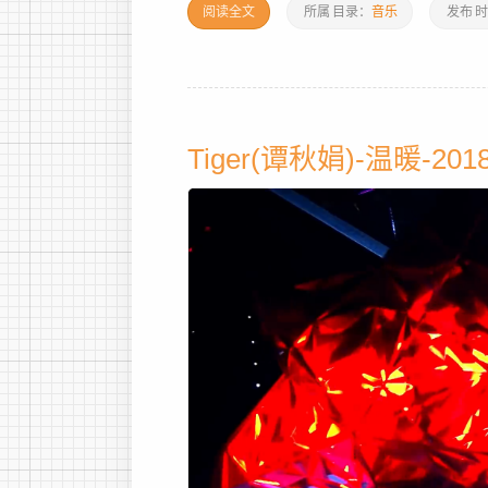
阅读全文
所属
目录：
音乐
发布
时
Tiger(谭秋娟)-温暖-