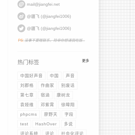
mail@jiangfei.net
@疆飞 (@jiangfei1006)
@疆飞 (@jiangfei1006)
PS:
没事不要瞎联系，除非你想请我吃饭...
更多
热门标签
收
中国好声音
中国
声音
刘郡格
作曲家
别废话
第七章
宿涵
康树龙
袁娅维
邓紫霄
徐暐翔
phpcms
廖野天
字段
test
HashOver
多说
评论系统
评论
社会化评论