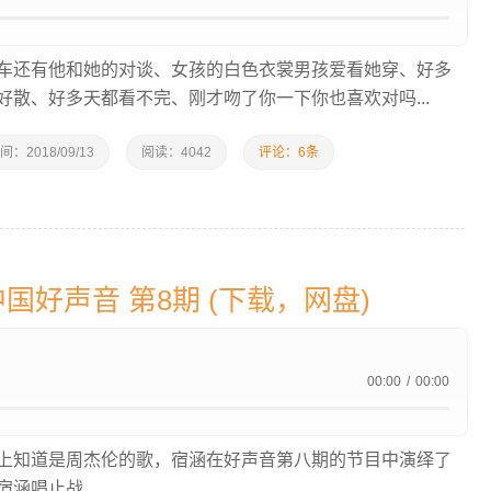
车还有他和她的对谈、女孩的白色衣裳男孩爱看她穿、好多
散、好多天都看不完、刚才吻了你一下你也喜欢对吗...
间：
2018/09/13
阅读：
4042
评论：6条
中国好声音 第8期 (下载，网盘)
00:00
/
00:00
上知道是周杰伦的歌，宿涵在好声音第八期的节目中演绎了
涵唱止战...