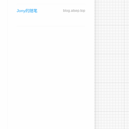
Jony的随笔
blog.atsep.top