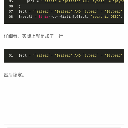
	$sql = 
"`siteid`= '$siteid' AND `typeid` = '$typei
$sql = 
"`siteid`= '$siteid' AND `typeid` = '$typeid' $
$result = 
$this
->db->listinfo($sql, 
'searchid DESC'
, $
仔细看，实际上就是加了一行
$sql = 
"`siteid`= '$siteid' AND `typeid` = '$typeid' $
然后搞定。