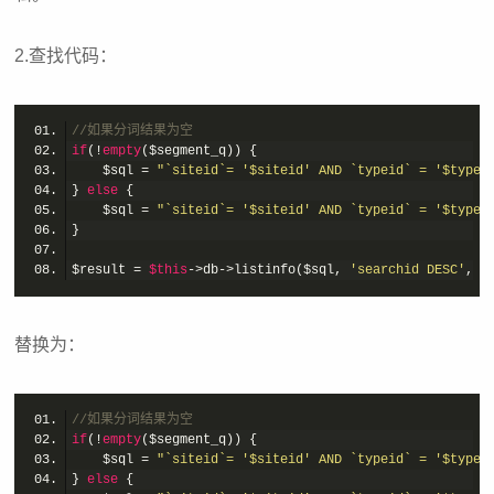
2.查找代码：
//如果分词结果为空
if
(!
empty
	$sql = 
"`siteid`= '$siteid' AND `typeid` = '$typei
} 
else
	$sql = 
"`siteid`= '$siteid' AND `typeid` = '$typei
$result = 
$this
->db->listinfo($sql, 
'searchid DESC'
, $
替换为：
//如果分词结果为空
if
(!
empty
	$sql = 
"`siteid`= '$siteid' AND `typeid` = '$typei
} 
else