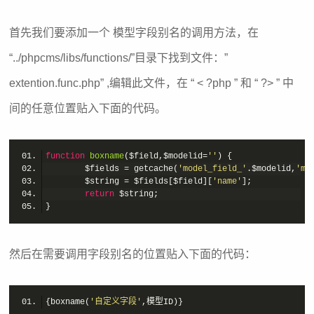
首先我们要添加一个 模型字段别名的调用方法，在
“../phpcms/libs/functions/”目录下找到文件：”
extention.func.php” ,编辑此文件，在 “ < ?php ” 和 “ ?> ” 中
间的任意位置贴入下面的代码。
function
boxname
($field,$modelid=
''
)
        $fields = getcache(
'model_field_'
.$modelid,
'mo
        $string = $fields[$field][
'name'
return
然后在需要调用字段别名的位置贴入下面的代码：
{boxname(
'自定义字段'